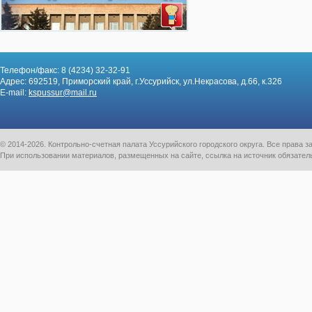
Телефон/факс: 8 (4234) 32-32-91
Адрес: 692519, Приморский край, г.Уссурийск, ул.Некрасова, д.66, к.326
E-mail:
kspussur@mail.ru
© 2014-2026. Контрольно-счетная палата Уссурийского городского округа. Все права
При использовании материалов, размещенных на сайте, ссылка на источник обязател