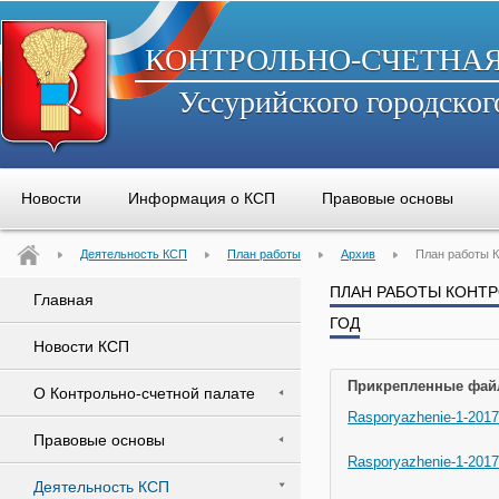
КОНТРОЛЬНО-СЧЕТНА
Уссурийского городског
Новости
Информация о КСП
Правовые основы
Деятельность КСП
План работы
Архив
План работы К
ПЛАН РАБОТЫ КОНТР
Главная
ГОД
Новости КСП
Прикрепленные фай
О Контрольно-счетной палате
Rasporyazhenie-1-2017
Правовые основы
Rasporyazhenie-1-2017
Деятельность КСП