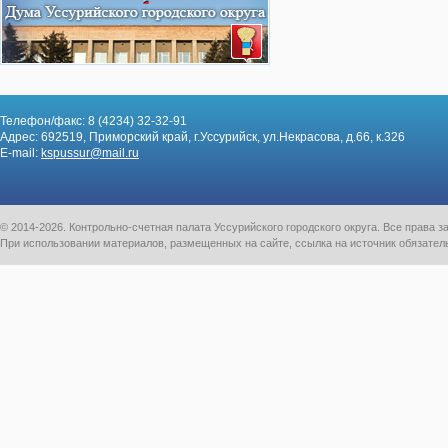
Телефон/факс: 8 (4234) 32-32-91
Адрес: 692519, Приморский край, г.Уссурийск, ул.Некрасова, д.66, к.326
E-mail:
kspussur@mail.ru
© 2014-2026. Контрольно-счетная палата Уссурийского городского округа. Все права
При использовании материалов, размещенных на сайте, ссылка на источник обязател