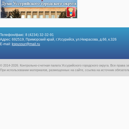
Телефон/факс: 8 (4234) 32-32-91
Адрес: 692519, Приморский край, г.Уссурийск, ул.Некрасова, д.66, к.326
E-mail:
kspussur@mail.ru
© 2014-2026. Контрольно-счетная палата Уссурийского городского округа. Все права
При использовании материалов, размещенных на сайте, ссылка на источник обязател