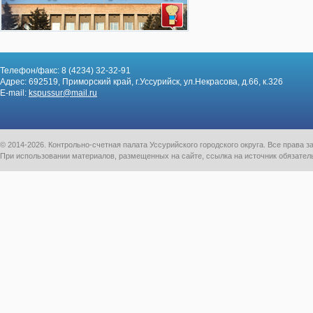
Телефон/факс: 8 (4234) 32-32-91
Адрес: 692519, Приморский край, г.Уссурийск, ул.Некрасова, д.66, к.326
E-mail:
kspussur@mail.ru
© 2014-2026. Контрольно-счетная палата Уссурийского городского округа. Все права
При использовании материалов, размещенных на сайте, ссылка на источник обязател