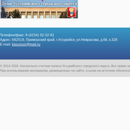
Телефон/факс: 8 (4234) 32-32-91
Адрес: 692519, Приморский край, г.Уссурийск, ул.Некрасова, д.66, к.326
E-mail:
kspussur@mail.ru
© 2014-2026. Контрольно-счетная палата Уссурийского городского округа. Все права
При использовании материалов, размещенных на сайте, ссылка на источник обязател